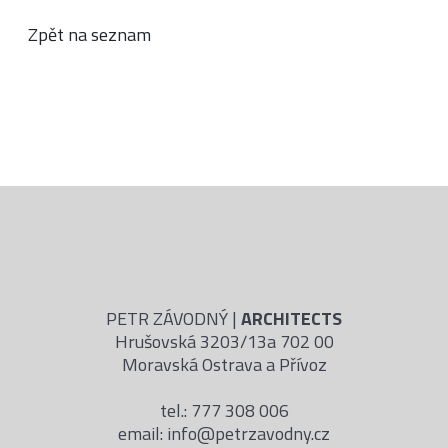
PETR ZÁVODNÝ |
ARCHITECTS
Hrušovská 3203/13a 702 00
Moravská Ostrava a Přívoz
tel.: 777 308 006
email: info@petrzavodny.cz